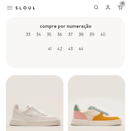
0
compre por numeração
33
34
35
36
37
38
39
40
41
42
43
44