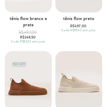
tênis flow branco e
tênis flow preto
prata
R$497,00
5
x
de
R$99,40
sem juros
R$497,00
R$248,50
3
x
de
R$82,83
sem juros
50
%
OFF