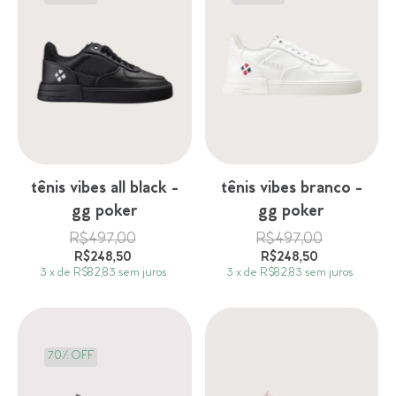
tênis vibes all black -
tênis vibes branco -
gg poker
gg poker
R$497,00
R$497,00
R$248,50
R$248,50
3
x
de
R$82,83
sem juros
3
x
de
R$82,83
sem juros
70% OFF