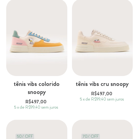
tênis vibs colorido
tênis vibs cru snoopy
snoopy
R$497,00
5
x
de
R$99,40
sem juros
R$497,00
5
x
de
R$99,40
sem juros
50
%
OFF
70% OFF