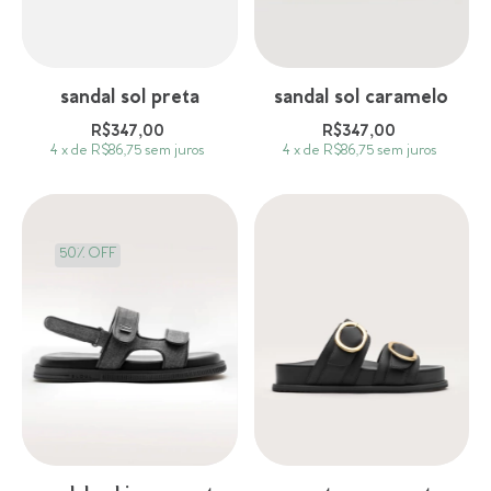
sandal sol preta
sandal sol caramelo
R$347,00
R$347,00
4
x
de
R$86,75
sem juros
4
x
de
R$86,75
sem juros
50
%
OFF