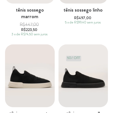
tênis sossego
tênis sossego linho
marrom
R$497,00
5
x
de
R$99,40
sem juros
R$447,00
R$223,50
3
x
de
R$74,50
sem juros
50
%
OFF