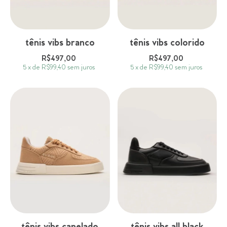
tênis vibs branco
tênis vibs colorido
R$497,00
R$497,00
5
x
de
R$99,40
sem juros
5
x
de
R$99,40
sem juros