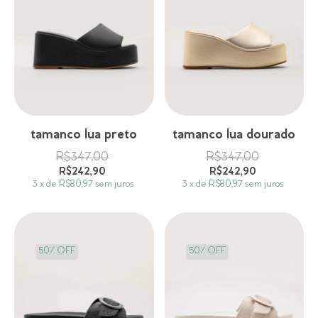
tamanco lua preto
tamanco lua dourado
R$347,00
R$347,00
R$242,90
R$242,90
3
x
de
R$80,97
sem juros
3
x
de
R$80,97
sem juros
50
%
OFF
50
%
OFF