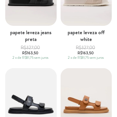
papete leveza jeans
papete leveza off
preta
white
R$327,00
R$327,00
R$163,50
R$163,50
2
x
de
R$81,75
sem juros
2
x
de
R$81,75
sem juros