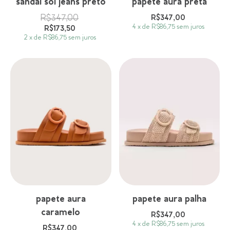
sandal sol jeans preto
papete aura preta
R$347,00
R$347,00
4
x
de
R$86,75
sem juros
R$173,50
2
x
de
R$86,75
sem juros
papete aura
papete aura palha
caramelo
R$347,00
4
x
de
R$86,75
sem juros
R$347,00