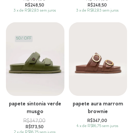
R$248,50
R$248,50
3
x
de
R$82,83
sem juros
3
x
de
R$82,83
sem juros
50
%
OFF
papete sintonia verde
papete aura marrom
musgo
brownie
R$347,00
R$347,00
4
x
de
R$86,75
sem juros
R$173,50
2
x
de
R$86,75
sem juros