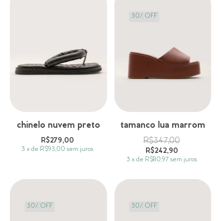
30
%
OFF
chinelo nuvem preto
tamanco lua marrom
R$279,00
R$347,00
3
x
de
R$93,00
sem juros
R$242,90
3
x
de
R$80,97
sem juros
30
%
OFF
30
%
OFF