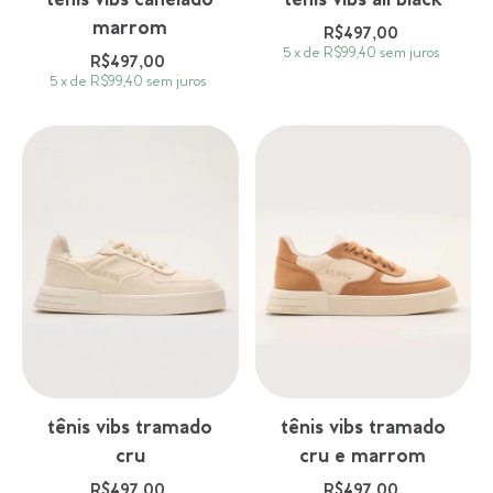
tênis vibs canelado
tênis vibs all black
marrom
R$497,00
5
x
de
R$99,40
sem juros
R$497,00
5
x
de
R$99,40
sem juros
tênis vibs tramado
tênis vibs tramado
cru
cru e marrom
R$497,00
R$497,00