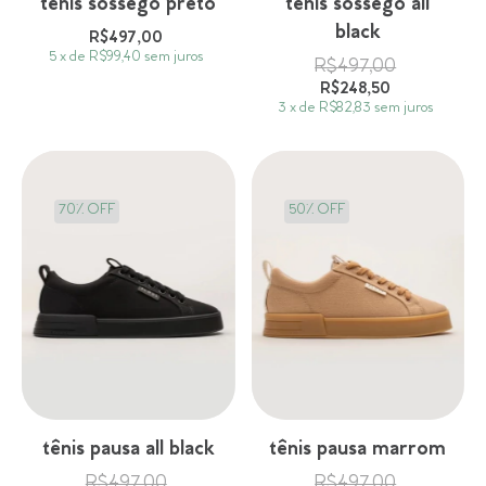
tênis sossego preto
tênis sossego all
black
R$497,00
5
x
de
R$99,40
sem juros
R$497,00
R$248,50
3
x
de
R$82,83
sem juros
70% OFF
50
%
OFF
tênis pausa all black
tênis pausa marrom
R$497,00
R$497,00