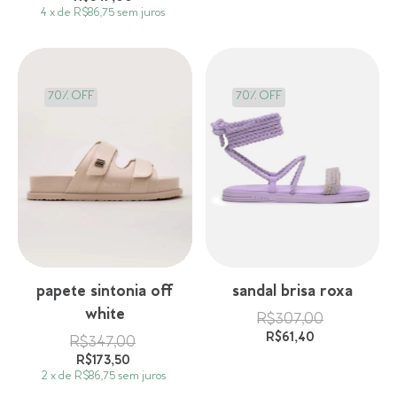
4
x
de
R$86,75
sem juros
70% OFF
70% OFF
papete sintonia off
sandal brisa roxa
white
R$307,00
R$61,40
R$347,00
R$173,50
2
x
de
R$86,75
sem juros