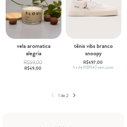
vela aromatica
tênis vibs branco
alegria
snoopy
R$59,00
R$497,00
5
x
de
R$99,40
sem juros
R$49,00
1
de
2