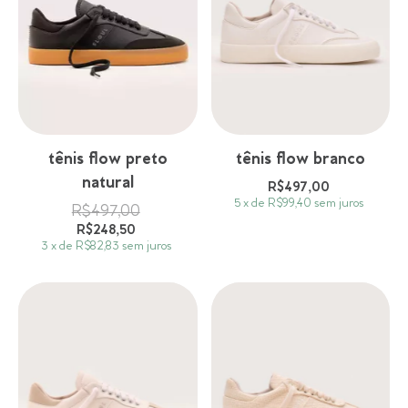
tênis flow preto
tênis flow branco
natural
R$497,00
5
x
de
R$99,40
sem juros
R$497,00
R$248,50
3
x
de
R$82,83
sem juros