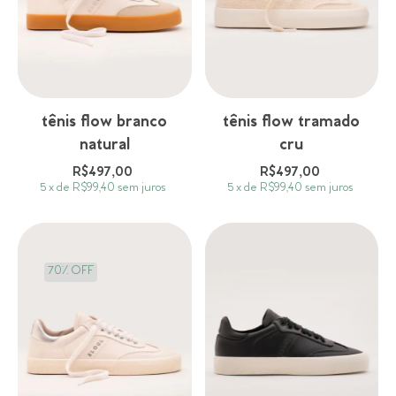
tênis flow branco
tênis flow tramado
natural
cru
R$497,00
R$497,00
5
x
de
R$99,40
sem juros
5
x
de
R$99,40
sem juros
70% OFF