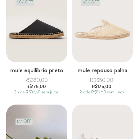
50
%
OFF
50
%
OFF
mule equilíbrio preto
mule repouso palha
R$350,00
R$350,00
R$175,00
R$175,00
2
x
de
R$87,50
sem juros
2
x
de
R$87,50
sem juros
17
%
OFF