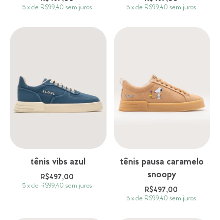
5
x
de
R$99,40
sem juros
5
x
de
R$99,40
sem juros
tênis vibs azul
tênis pausa caramelo
snoopy
R$497,00
5
x
de
R$99,40
sem juros
R$497,00
5
x
de
R$99,40
sem juros